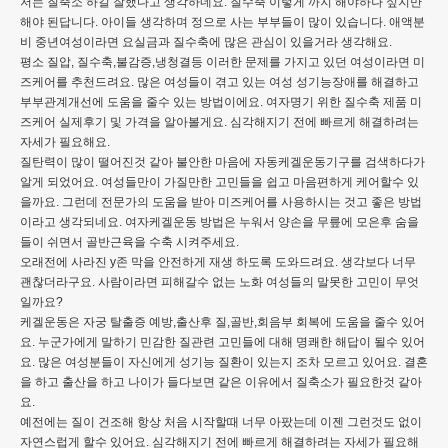
저는 질축소 하길 잘했다고 생각하네요. 질수축 이렇게 까지 해야하나 싶지만
해야 된답니다. 아이들 생각하며 정으로 사는 부부들이 많이 있습니다. 애액분
비 중년여성이라면 요실금과 질수축에 많은 관심이 있을거라 생각해요.
평소 질압, 질수축,불감증,냉청결등 이러한 문제를 가지고 있던 여성이라면 미
즈케어를 추천드려요. 많은 여성들이 겪고 있는 여성 성기능장애를 해결하고
부부관계개선에 도움을 줄수 있는 방법이에요. 여자명기 위한 질수축 제품 미
즈케어 실제후기 및 가격을 알아볼게요. 심각해지기 전에 빠르게 해결하려는
자세가 필요해요.
질탄력이 많이 떨어진것 같아 불안한 마음에 자동케겔운동기구를 검색하다가
알게 되었어요. 여성들만이 가질만한 고민들을 쉽고 마음편하게 케어할수 있
을까요. 그런데 전문가의 도움을 받아 미즈케어를 사용하시는 것고 좋은 방법
이라고 생각되네요. 여자케겔운동 방법은 누워서 양손을 무릎에 모은후 숨을
들이 쉬면서 골반근육을 수축 시켜주세요.
오래전에 사라진 y존 막을 안전하게 재생 하도록 도와드려요. 생각보다 너무
괜찮더라구요. 사람이라면 피해갈수 없는 노화 여성들의 말못한 고민이 무엇
일까요?
케겔운동은 자궁 탈출증 예방,출산후 질,골반,회음부 회복에 도움을 줄수 있어
요. 누군가에게 말하기 민감한 질관련 고민들에 대해 명쾌한 해답이 될수 있어
요. 많은 여성분들이 자신에게 성기능 질환이 있는지 조차 모르고 있어요. 결혼
을 하고 출산을 하고 나이가 들다보면 같은 이유에서 질축소가 필요한것 같아
요.
예전에는 질이 건조해 항상 처음 시작할때 너무 아팠는데 이젠 그런것도 없이
자연스럽게 할수 있어요. 심각해지기 전에 빠르게 해결하려는 자세가 필요해