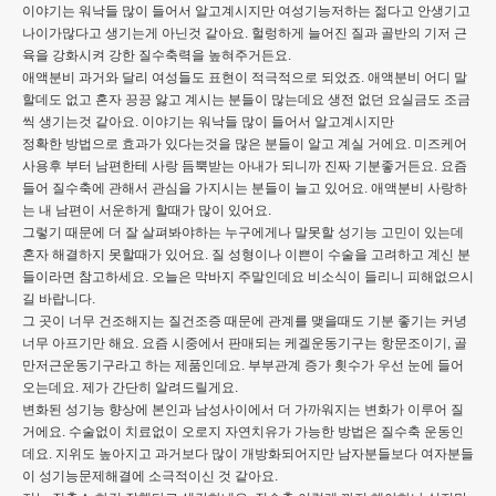
이야기는 워낙들 많이 들어서 알고계시지만 여성기능저하는 젊다고 안생기고
나이가많다고 생기는게 아닌것 같아요. 헐렁하게 늘어진 질과 골반의 기저 근
육을 강화시켜 강한 질수축력을 높혀주거든요.
애액분비 과거와 달리 여성들도 표현이 적극적으로 되었죠. 애액분비 어디 말
할데도 없고 혼자 끙끙 앓고 계시는 분들이 많는데요 생전 없던 요실금도 조금
씩 생기는것 같아요. 이야기는 워낙들 많이 들어서 알고계시지만
정확한 방법으로 효과가 있다는것을 많은 분들이 알고 계실 거에요. 미즈케어
사용후 부터 남편한테 사랑 듬뿍받는 아내가 되니까 진짜 기분좋거든요. 요즘
들어 질수축에 관해서 관심을 가지시는 분들이 늘고 있어요. 애액분비 사랑하
는 내 남편이 서운하게 할때가 많이 있어요.
그렇기 때문에 더 잘 살펴봐야하는 누구에게나 말못할 성기능 고민이 있는데
혼자 해결하지 못할때가 있어요. 질 성형이나 이쁜이 수술을 고려하고 계신 분
들이라면 참고하세요. 오늘은 막바지 주말인데요 비소식이 들리니 피해없으시
길 바랍니다.
그 곳이 너무 건조해지는 질건조증 때문에 관계를 맺을때도 기분 좋기는 커녕
너무 아프기만 해요. 요즘 시중에서 판매되는 케겔운동기구는 항문조이기, 골
만저근운동기구라고 하는 제품인데요. 부부관계 증가 횟수가 우선 눈에 들어
오는데요. 제가 간단히 알려드릴게요.
변화된 성기능 향상에 본인과 남성사이에서 더 가까워지는 변화가 이루어 질
거에요. 수술없이 치료없이 오로지 자연치유가 가능한 방법은 질수축 운동인
데요. 지위도 높아지고 과거보다 많이 개방화되어지만 남자분들보다 여자분들
이 성기능문제해결에 소극적이신 것 같아요.