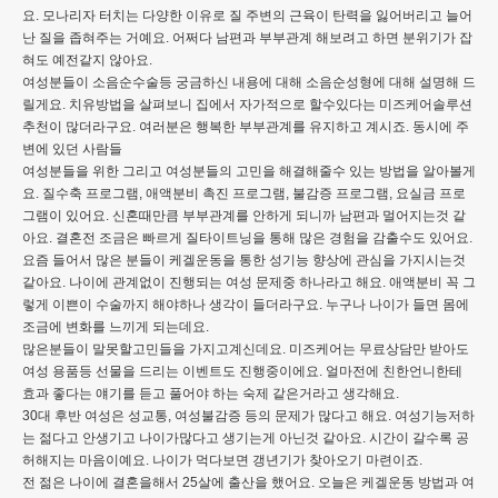
요. 모나리자 터치는 다양한 이유로 질 주변의 근육이 탄력을 잃어버리고 늘어
난 질을 좁혀주는 거예요. 어쩌다 남편과 부부관계 해보려고 하면 분위기가 잡
혀도 예전같지 않아요.
여성분들이 소음순수술등 궁금하신 내용에 대해 소음순성형에 대해 설명해 드
릴게요. 치유방법을 살펴보니 집에서 자가적으로 할수있다는 미즈케어솔루션
추천이 많더라구요. 여러분은 행복한 부부관계를 유지하고 계시죠. 동시에 주
변에 있던 사람들
여성분들을 위한 그리고 여성분들의 고민을 해결해줄수 있는 방법을 알아볼게
요. 질수축 프로그램, 애액분비 촉진 프로그램, 불감증 프로그램, 요실금 프로
그램이 있어요. 신혼때만큼 부부관계를 안하게 되니까 남편과 멀어지는것 같
아요. 결혼전 조금은 빠르게 질타이트닝을 통해 많은 경험을 감출수도 있어요.
요즘 들어서 많은 분들이 케겔운동을 통한 성기능 향상에 관심을 가지시는것
같아요. 나이에 관계없이 진행되는 여성 문제중 하나라고 해요. 애액분비 꼭 그
렇게 이쁜이 수술까지 해야하나 생각이 들더라구요. 누구나 나이가 들면 몸에
조금에 변화를 느끼게 되는데요.
많은분들이 말못할고민들을 가지고계신데요. 미즈케어는 무료상담만 받아도
여성 용품등 선물을 드리는 이벤트도 진행중이에요. 얼마전에 친한언니한테
효과 좋다는 얘기를 듣고 풀어야 하는 숙제 같은거라고 생각해요.
30대 후반 여성은 성교통, 여성불감증 등의 문제가 많다고 해요. 여성기능저하
는 젊다고 안생기고 나이가많다고 생기는게 아닌것 같아요. 시간이 갈수록 공
허해지는 마음이예요. 나이가 먹다보면 갱년기가 찾아오기 마련이죠.
전 젊은 나이에 결혼을해서 25살에 출산을 했어요. 오늘은 케겔운동 방법과 여